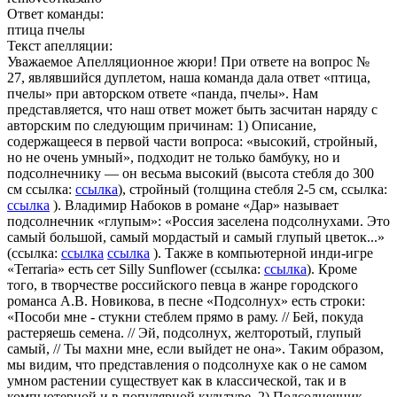
Ответ команды:
птица пчелы
Текст апелляции:
Уважаемое Апелляционное жюри! При ответе на вопрос №
27, являвшийся дуплетом, наша команда дала ответ «птица,
пчелы» при авторском ответе «панда, пчелы». Нам
представляется, что наш ответ может быть засчитан наряду с
авторским по следующим причинам: 1) Описание,
содержащееся в первой части вопроса: «высокий, стройный,
но не очень умный», подходит не только бамбуку, но и
подсолнечнику — он весьма высокий (высота стебля до 300
см ссылка:
ссылка
),
стройный (толщина стебля 2-5 см, ссылка:
ссылка
). Владимир Набоков в романе «Дар» называет
подсолнечник «глупым»: «Россия заселена подсолнухами. Это
самый большой, самый мордастый и самый глупый цветок...»
(ссылка:
ссылка
ссылка
). Также в компьютерной инди-игре
«Terraria» есть сет Silly Sunflower (ссылка:
ссылка
).
Кроме
того, в творчестве российского певца в жанре городского
романса А.В. Новикова, в песне «Подсолнух» есть строки:
«Пособи мне - стукни стеблем прямо в раму. // Бей, покуда
растеряешь семена. // Эй, подсолнух, желторотый, глупый
самый, // Ты махни мне, если выйдет не она». Таким образом,
мы видим, что представления о подсолнухе как о не самом
умном растении существует как в классической, так и в
компьютерной и в популярной культуре. 2) Подсолнечник