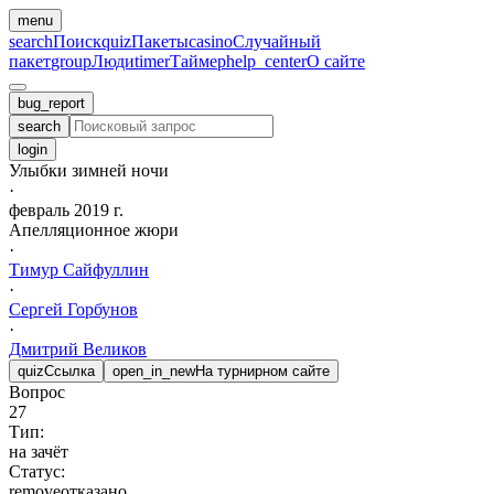
menu
search
Поиск
quiz
Пакеты
casino
Случайный
пакет
group
Люди
timer
Таймер
help_center
О сайте
bug_report
search
login
Улыбки зимней ночи
·
февраль 2019 г.
Апелляционное жюри
·
Тимур
Сайфуллин
·
Сергей
Горбунов
·
Дмитрий
Великов
quiz
Ссылка
open_in_new
На турнирном сайте
Вопрос
27
Тип:
на зачёт
Статус:
remove
отказано