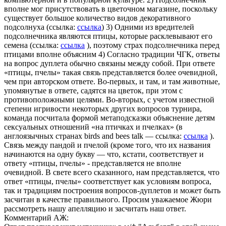
вполне мог присутствовать в цветочном магазине, поскольку
существует большое количество видов декоративного
подсолнуха (ссылка:
ссылка
)
3) Одними из вредителей
подсолнечника являются птицы, которые расклевывают его
семена (ссылка:
ссылка
), поэтому страх подсолнечника перед
птицами вполне объясним 4) Согласно традиции ЧГК, ответы
на вопрос дуплета обычно связаны между собой. При ответе
«птицы, пчелы» такая связь представляется более очевидной,
чем при авторском ответе. Во-первых, и там, и там животные,
упомянутые в ответе, садятся на цветок, при этом с
противоположными целями. Во-вторых, с учетом известной
степени игривости некоторых других вопросов турнира,
команда посчитала формой метаподсказки объяснение детям
сексуальных отношений «на птичках и пчелках» (в
англоязычных странах birds and bees talk — ссылка:
ссылка
).
Связь между пандой и пчелой (кроме того, что их названия
начинаются на одну букву — что, кстати, соответствует и
ответу «птицы, пчелы» - представляется не вполне
очевидной. В свете всего сказанного, нам представляется, что
ответ «птицы, пчелы» соответствует как условиям вопроса,
так и традициям построения вопросов-дуплетов и может быть
засчитан в качестве правильного. Просим уважаемое Жюри
рассмотреть нашу апелляцию и засчитать наш ответ.
Комментарий АЖ: