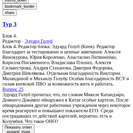
thumb_down
bookmark_border
share
Тур 3
Блок 4.
Редактор
·
Эдуард Голуб
Блок 4. Редактор блока: Эдуард Голуб (Киев). Редактор
благодарит за тестирование и ценные замечания: Алексея
Винокурова, Юрия Короленко, Анастасию Литвиненко,
Кирилла Письменного, Владислава Плохих, Алексея
Сильвестрова, Андрея Стаханова, Дмитрия Федорова,
Дмитрия Шевлякова. Отдельная благодарность Виктории
Маландиной и Михаилу Голубу. Особая благодарность ВСУ и
силам киевской ПВО за возможность жить и работать.
Вопрос 25
Эдуард Голуб прочитал, что, по словам Микеле Катандза́ро,
Доминго Дока́мпо обнаружил в Китае особые картели. После
обнародования другие работники учреждения через некоторое
время реагируют и повышают показатели ЕГО. Среди
пострадавших от действий картелей, вероятно, есть и
Колумбия. Что такое ОНО?
Показать ответ
expand_more