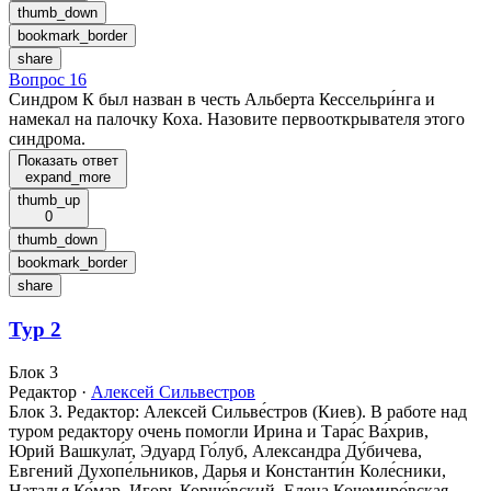
thumb_down
bookmark_border
share
Вопрос 16
Синдром К был назван в честь Альберта Кессельри́нга и
намекал на палочку Коха. Назовите первооткрывателя этого
синдрома.
Показать ответ
expand_more
thumb_up
0
thumb_down
bookmark_border
share
Тур 2
Блок 3
Редактор
·
Алексей Сильвестров
Блок 3. Редактор: Алексей Сильве́стров (Киев). В работе над
туром редактору очень помогли Ирина и Тара́с Ва́хрив,
Юрий Вашкула́т, Эдуард Го́луб, Александра Ду́бичева,
Евгений Духопе́льников, Дарья и Константи́н Коле́сники,
Наталья Ко́мар, Игорь Коршо́вский, Елена Кочемиро́вская,