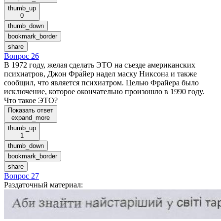
thumb_up
0
thumb_down
bookmark_border
share
Вопрос 26
В 1972 году, желая сделать ЭТО на съезде американских
психиатров, Джон Фра́йер надел маску Никсона и также
сообщил, что является психиатром. Целью Фрайера было
исключение, которое окончательно произошло в 1990 году.
Что такое ЭТО?
Показать ответ
expand_more
thumb_up
1
thumb_down
bookmark_border
share
Вопрос 27
Раздаточный материал
: