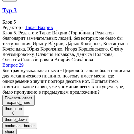
Тур 3
Блок 5
Редактор
·
Тарас Вахрив
Блок 5. Редактор: Тарас Ва́хрив (Тэрно́пиль) Редактор
благодарит замечательных людей, без которых не было бы
тестирования: Иры́ну Ва́хрив, Да́рью Колэ́снык, Костянты́на
Колэ́сныка, Ю́рия Королэ́нко, И́горя Коршо́вського, Олэ́ну
Кочэмиро́вську, Олэкси́я Новако́ва, Дэны́са Поляко́ва,
Олэкси́я Сильвэ́строва и Андри́я Стаха́нова
Вопрос 29
Быстрая музыкальная пьеса «Цирковой галоп» была написана
для механического пианино, поэтому имеет места, где
одновременно звучит полтора десятка нот. Попытайтесь
ответить: какое слово, уже упоминавшееся в текущем туре,
было пропущено в предыдущем предложении?
Показать ответ
expand_more
thumb_up
0
thumb_down
bookmark_border
share