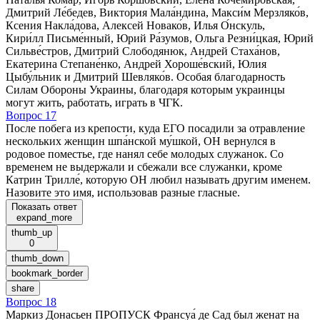
Дмитрий Ле́бедев, Виктория Мала́ндина, Макси́м Мерзляко́в,
Ксения Накла́дова, Алексей Новако́в, Илья О́нскуль,
Кири́лл Письме́нный, Юрий Ра́зумов, Ольга Резни́цкая, Юрий
Сильве́стров, Дмитрий Слободянюк, Андрей Стаха́нов,
Екатерина Степане́нко, Андрей Хороше́вский, Юлия
Цыбу́льник и Дмитрий Шевляко́в. Особая благодарность
Силам Обороны Украины, благодаря которым украинцы
могут жить, работать, играть в ЧГК.
Вопрос 17
После побега из крепости, куда ЕГО посадили за отравление
нескольких женщин шпа́нской му́шкой, ОН вернулся в
родовое поместье, где нанял себе молодых служанок. Со
временем не выдержали и сбежали все служанки, кроме
Катрин Трилле́, которую ОН любил называть другим именем.
Назовите это имя, использовав разные гласные.
Показать ответ
expand_more
thumb_up
0
thumb_down
bookmark_border
share
Вопрос 18
Маркиз Донасьен ПРОПУСК Франсуа́ де Сад был женат на