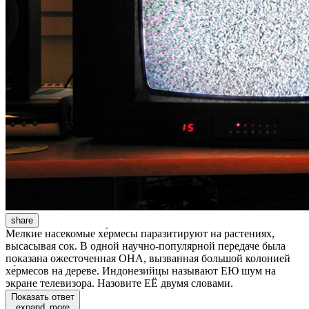
share
Мелкие насекомые хе́рмесы паразитируют на растениях,
высасывая сок. В одной научно-популярной передаче была
показана ожесточенная ОНА, вызванная большой колонией
хе́рмесов на дереве. Индонезийцы называют ЕЮ шум на
экране телевизора. Назовите ЕЁ двумя словами.
Показать ответ
expand_more