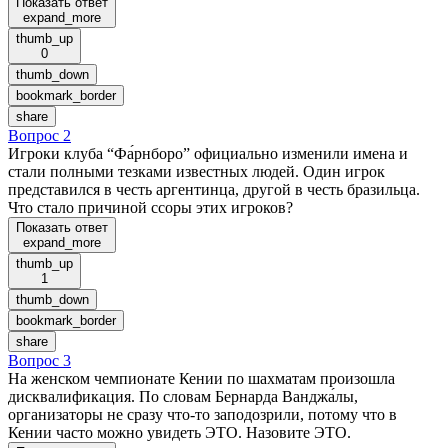
Показать ответ
expand_more
thumb_up
0
thumb_down
bookmark_border
share
Вопрос 2
Игроки клуба “Фа́рнборо” официально изменили имена и
стали полными тезками известных людей. Один игрок
представился в честь аргентинца, другой в честь бразильца.
Что стало причиной ссоры этих игроков?
Показать ответ
expand_more
thumb_up
1
thumb_down
bookmark_border
share
Вопрос 3
На женском чемпионате Кении по шахматам произошла
дисквалификация. По словам Бернарда Ванджа́лы,
организаторы не сразу что-то заподозрили, потому что в
Кении часто можно увидеть ЭТО. Назовите ЭТО.