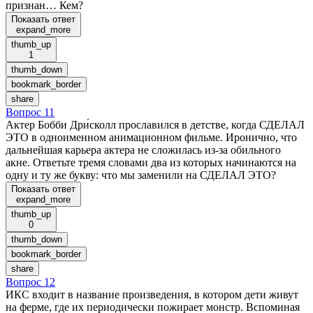
признан… Кем?
Показать ответ
expand_more
thumb_up
1
thumb_down
bookmark_border
share
Вопрос 11
Актер Бобби Дри́сколл прославился в детстве, когда СДЕЛАЛ
ЭТО в одноименном анимационном фильме. Иронично, что
дальнейшая карьера актера не сложилась из-за обильного
акне. Ответьте тремя словами два из которых начинаются на
одну и ту же букву: что мы заменили на СДЕЛАЛ ЭТО?
Показать ответ
expand_more
thumb_up
0
thumb_down
bookmark_border
share
Вопрос 12
ИКС входит в название произведения, в котором дети живут
на ферме, где их периодически пожирает монстр. Вспоминая