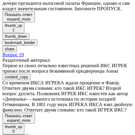
дочери президента налоговой палаты Франции, однако и сам
владел значительным состоянием. Заполните ПРОПУСК.
Показать ответ
expand_more
thumb_up
1
thumb_down
bookmark_border
share
Вопрос 19
Раздаточный материал
:
Первое из своих печально известных решений ИКС ИГРЕК
принял после вопроса безымянной придверницы Анны
content_copy
Со временем ИКСА ИГРЕКА ждали проще́ние и Фаво́р.
Ответьте двумя словами: кто такой ИКС ИГРЕК? Второй
вопрос дуплета. Полковник ИГРЕК ИКС известен как автор
«Дневника» – важного источника по истории поздней
Гетма́нщины. В 1801 году внук ИГРЕКА ИКСА взял двойную
фамилию. Ответьте двумя словами: кто такой ИГРЕК ИКС?
Показать ответ
expand_more
thumb_up
0