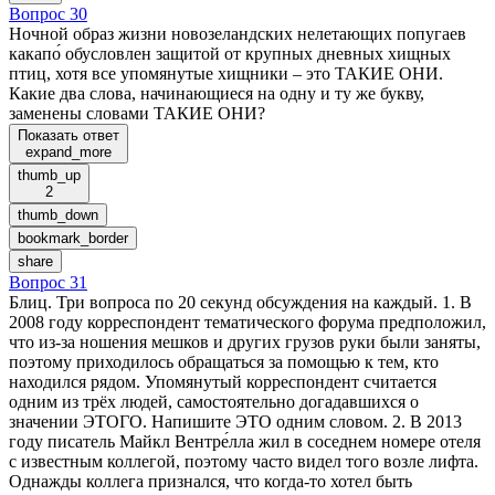
Вопрос 30
Ночной образ жизни новозеландских нелетающих попугаев
какапо́ обусловлен защитой от крупных дневных хищных
птиц, хотя все упомянутые хищники – это ТАКИЕ ОНИ.
Какие два слова, начинающиеся на одну и ту же букву,
заменены словами ТАКИЕ ОНИ?
Показать ответ
expand_more
thumb_up
2
thumb_down
bookmark_border
share
Вопрос 31
Блиц. Три вопроса по 20 секунд обсуждения на каждый. 1. В
2008 году корреспондент тематического форума предположил,
что из-за ношения мешков и других грузов руки были заняты,
поэтому приходилось обращаться за помощью к тем, кто
находился рядом. Упомянутый корреспондент считается
одним из трёх людей, самостоятельно догадавшихся о
значении ЭТОГО. Напишите ЭТО одним словом. 2. В 2013
году писатель Майкл Вентре́лла жил в соседнем номере отеля
с известным коллегой, поэтому часто видел того возле лифта.
Однажды коллега признался, что когда-то хотел быть