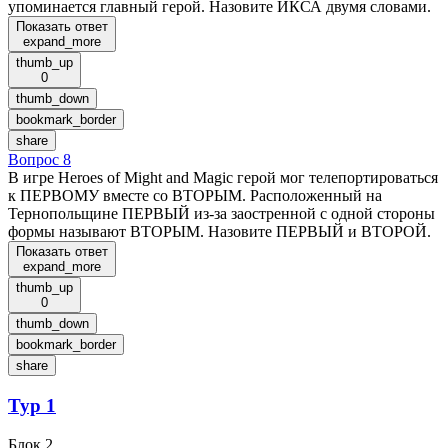
упоминается главный герой. Назовите ИКСА двумя словами.
Показать ответ
expand_more
thumb_up
0
thumb_down
bookmark_border
share
Вопрос 8
В игре Heroes of Might and Magic герой мог телепортироваться
к ПЕРВОМУ вместе со ВТОРЫМ. Расположенный на
Тернопольщине ПЕРВЫЙ из-за заостренной с одной стороны
формы называют ВТОРЫМ. Назовите ПЕРВЫЙ и ВТОРОЙ.
Показать ответ
expand_more
thumb_up
0
thumb_down
bookmark_border
share
Тур 1
Блок 2