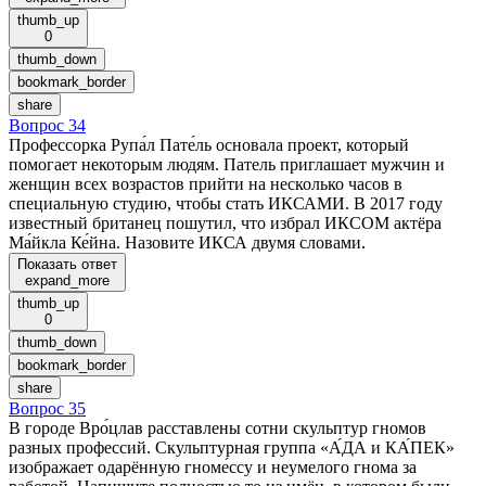
thumb_up
0
thumb_down
bookmark_border
share
Вопрос 34
Профессорка Рупа́л Пате́ль основала проект, который
помогает некоторым людям. Патель приглашает мужчин и
женщин всех возрастов прийти на несколько часов в
специальную студию, чтобы стать ИКСАМИ. В 2017 году
известный британец пошутил, что избрал ИКСОМ актёра
Ма́йкла Ке́йна. Назовите ИКСА двумя словами.
Показать ответ
expand_more
thumb_up
0
thumb_down
bookmark_border
share
Вопрос 35
В городе Вро́цлав расставлены сотни скульптур гномов
разных профессий. Скульптурная группа «А́ДА и КА́ПЕК»
изображает одарённую гноме́ссу и неумелого гнома за