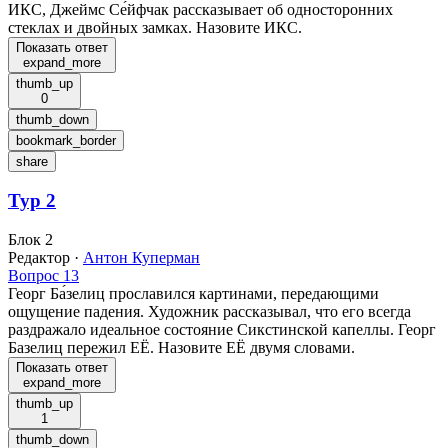
ИКС, Джеймс Се́йфчак рассказывает об односторонних
стеклах и двойных замках. Назовите ИКС.
Показать ответ
expand_more
thumb_up
0
thumb_down
bookmark_border
share
Тур 2
Блок 2
Редактор
·
Антон Куперман
Вопрос 13
Георг Ба́зелиц прославился картинами, передающими
ощущение падения. Художник рассказывал, что его всегда
раздражало идеальное состояние Сикстинской капеллы. Георг
Базелиц пережил ЕЁ. Назовите ЕЁ двумя словами.
Показать ответ
expand_more
thumb_up
1
thumb_down