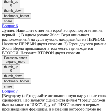
thumb_up
0
thumb_down
bookmark_border
share
Вопрос 6
Дуплет. Напишите ответ на второй вопрос под ответом на
первый. 1) В одном романе Жюль Верн описывает
расположенный на суше вулкан, находящийся на ПЕРВОМ.
Назовите ПЕРВЫЙ двумя словами. 2) Герои другого романа
Жюля Верна проплывают в том месте, где находится
ВТОРОЙ. Назовите ВТОРОЙ двумя словами.
Показать ответ
expand_more
thumb_up
0
thumb_down
bookmark_border
share
Вопрос 7
[Ведущему (-ей): сделайте интонационную паузу после слова
сценариста.] По замыслу сценариста фильм “Горец” должен
был называться “ИКС”. Другой “ИКС” является первым
произведением франшизы, в названии которого прямо не