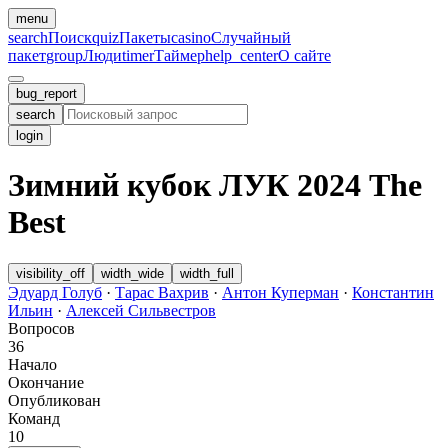
menu
search
Поиск
quiz
Пакеты
casino
Случайный
пакет
group
Люди
timer
Таймер
help_center
О сайте
bug_report
search
login
Зимний кубок ЛУК 2024 The
Best
visibility_off
width_wide
width_full
Эдуард Голуб
·
Тарас Вахрив
·
Антон Куперман
·
Константин
Ильин
·
Алексей Сильвестров
Вопросов
36
Начало
Окончание
Опубликован
Команд
10