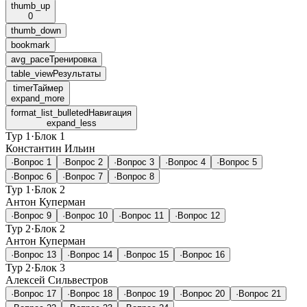
thumb_up
0
thumb_down
bookmark
avg_pace
Тренировка
table_view
Результаты
timer
Таймер
expand_more
format_list_bulleted
Навигация
expand_less
Тур 1
·
Блок 1
Константин Ильин
·
Вопрос 1
·
Вопрос 2
·
Вопрос 3
·
Вопрос 4
·
Вопрос 5
·
Вопрос 6
·
Вопрос 7
·
Вопрос 8
Тур 1
·
Блок 2
Антон Куперман
·
Вопрос 9
·
Вопрос 10
·
Вопрос 11
·
Вопрос 12
Тур 2
·
Блок 2
Антон Куперман
·
Вопрос 13
·
Вопрос 14
·
Вопрос 15
·
Вопрос 16
Тур 2
·
Блок 3
Алексей Сильвестров
·
Вопрос 17
·
Вопрос 18
·
Вопрос 19
·
Вопрос 20
·
Вопрос 21