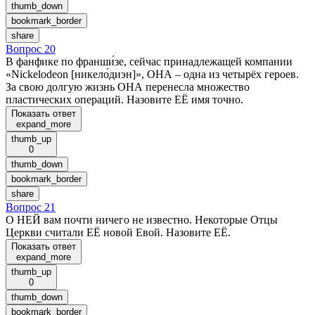
thumb_down
bookmark_border
share
Вопрос 20
В фа́нфике по франши́зе, сейчас принадлежащей компании
«Nickelodeon [никело́диэн]», ОНА – одна из четырёх героев.
За свою долгую жизнь ОНА перенесла множество
пластических операций. Назовите ЕЁ имя точно.
Показать ответ
expand_more
thumb_up
0
thumb_down
bookmark_border
share
Вопрос 21
О НЕЙ вам почти ничего не известно. Некоторые Отцы
Церкви считали ЕЁ новой Евой. Назовите ЕЁ.
Показать ответ
expand_more
thumb_up
0
thumb_down
bookmark_border