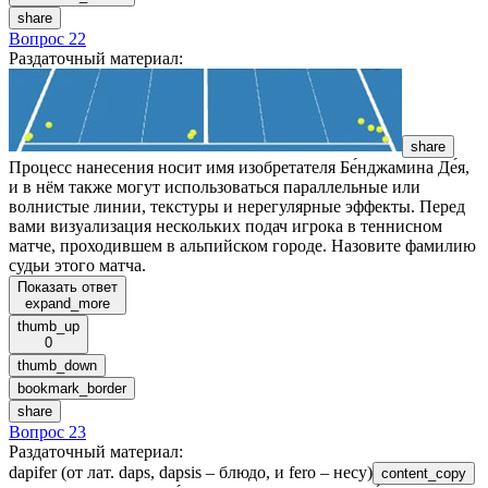
share
Вопрос 22
Раздаточный материал
:
share
Процесс нанесения носит имя изобретателя Бе́нджамина Де́я,
и в нём также могут использоваться параллельные или
волнистые линии, текстуры и нерегулярные эффекты. Перед
вами визуализация нескольких подач игрока в теннисном
матче, проходившем в альпийском городе. Назовите фамилию
судьи этого матча.
Показать ответ
expand_more
thumb_up
0
thumb_down
bookmark_border
share
Вопрос 23
Раздаточный материал
:
dapifer (от лат. daps, dapsis – блюдо, и fero – несу)
content_copy