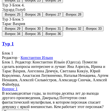
·
Вопрос 22
·
Вопрос 23
·
Вопрос 24
Тур 3
·
Блок 4.
Эдуард Голуб
·
Вопрос 25
·
Вопрос 26
·
Вопрос 27
·
Вопрос 28
Тур 3
·
Блок 5
Тарас Вахрив
·
Вопрос 29
·
Вопрос 30
·
Вопрос 31
·
Вопрос 32
·
Вопрос 33
·
Вопрос 34
·
Вопрос 35
·
Вопрос 36
Тур 1
Блок 1
Редактор
·
Константин Ильин
Блок 1. Редактор: Константин Ильи́н (Одесса). Помогли
сделать вопросы интереснее и лучше: Яна Азриэ́ль, Ирина и
Тарас Ва́хрив, Ангелина Демчу́к, Светлана Кику́н, Юрий
Короле́нко, Анастасия Литвине́нко, Наталья Нена́шева, Артем
Нена́шев, Алексей Сильве́стров, Александр Синча́к, Алексей
Фа́йнбурд.
Вопрос 1
В восьмидесятые годы, за полтора десятка лет до выхода
другого произведения, Джеральд По́ттертон снял
фантастический мультфильм, в котором персонаж спасает
девушку с яркой внешностью. Кем работает этот персонаж?