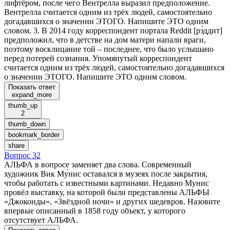
лифтёром, после чего Вентрелла выразил предположение.
Вентрелла считается одним из трёх людей, самостоятельно
догадавшихся о значении ЭТОГО. Напишите ЭТО одним
словом. 3. В 2014 году корреспондент портала Reddit [рэ́ддит]
предположил, что в детстве на дом матери напали враги,
поэтому восклицание той – последнее, что было услышано
перед потерей сознания. Упомянутый корреспондент
считается одним из трёх людей, самостоятельно догадавшихся
о значении ЭТОГО. Напишите ЭТО одним словом.
Показать ответ
expand_more
thumb_up
2
thumb_down
bookmark_border
share
Вопрос 32
АЛЬФА в вопросе заменяет два слова. Современный
художник Вик Му́нис оставался в музеях после закрытия,
чтобы работать с известными картинами. Недавно Мунис
провёл выставку, на которой были представлены АЛЬФЫ
«Джоконды», «Звёздной ночи» и других шедевров. Назовите
впервые описанный в 1858 году объект, у которого
отсутствует АЛЬФА.