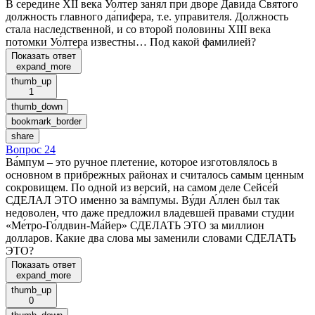
В середине XII века Уо́лтер занял при дворе Дави́да Святого
должность главного да́пифера, т.е. управителя. Должность
стала наследственной, и со второй половины XIII века
потомки Уо́лтера известны… Под какой фамилией?
Показать ответ
expand_more
thumb_up
1
thumb_down
bookmark_border
share
Вопрос 24
Ва́мпум – это ручное плетение, которое изготовлялось в
основном в прибрежных районах и считалось самым ценным
сокровищем. По одной из версий, на самом деле Сейсе́й
СДЕЛАЛ ЭТО именно за ва́мпумы. Ву́ди А́ллен был так
недоволен, что даже предложил владевшей правами студии
«Ме́тро-Го́лдвин-Ма́йер» СДЕЛАТЬ ЭТО за миллион
долларов. Какие два слова мы заменили словами СДЕЛАТЬ
ЭТО?
Показать ответ
expand_more
thumb_up
0