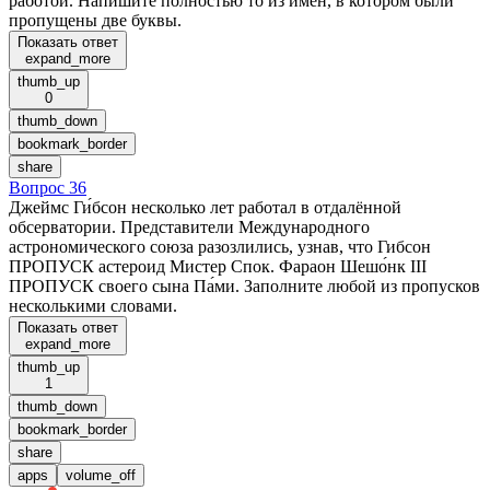
работой. Напишите полностью то из имён, в котором были
пропущены две буквы.
Показать ответ
expand_more
thumb_up
0
thumb_down
bookmark_border
share
Вопрос 36
Джеймс Ги́бсон несколько лет работал в отдалённой
обсерватории. Представители Международного
астрономического союза разозлились, узнав, что Гибсон
ПРОПУСК астероид Мистер Спок. Фараон Шешо́нк III
ПРОПУСК своего сына Па́ми. Заполните любой из пропусков
несколькими словами.
Показать ответ
expand_more
thumb_up
1
thumb_down
bookmark_border
share
apps
volume_off