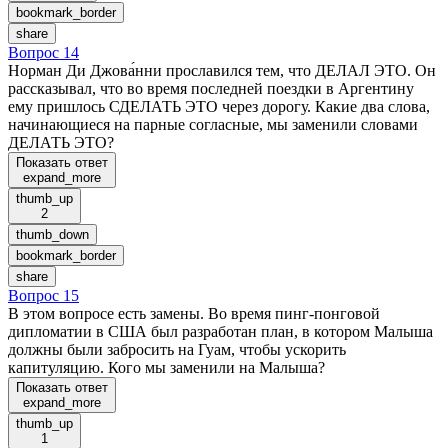
bookmark_border
share
Вопрос 14
Норман Ди Джова́нни прославился тем, что ДЕЛАЛ ЭТО. Он
рассказывал, что во время последней поездки в Аргентину
ему пришлось СДЕЛАТЬ ЭТО через дорогу. Какие два слова,
начинающиеся на парные согласные, мы заменили словами
ДЕЛАТЬ ЭТО?
Показать ответ
expand_more
thumb_up
2
thumb_down
bookmark_border
share
Вопрос 15
В этом вопросе есть замены. Во время пинг-понговой
дипломатии в США был разработан план, в котором Малыша
должны были забросить на Гуам, чтобы ускорить
капитуляцию. Кого мы заменили на Малыша?
Показать ответ
expand_more
thumb_up
1