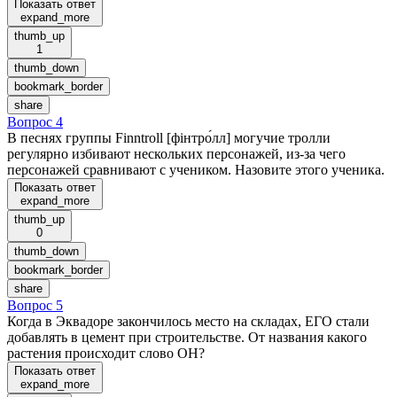
Показать ответ
expand_more
thumb_up
1
thumb_down
bookmark_border
share
Вопрос 4
В песнях группы Finntroll [фінтро́лл] могучие тролли
регулярно избивают нескольких персонажей, из-за чего
персонажей сравнивают с учеником. Назовите этого ученика.
Показать ответ
expand_more
thumb_up
0
thumb_down
bookmark_border
share
Вопрос 5
Когда в Эквадоре закончилось место на складах, ЕГО стали
добавлять в цемент при строительстве. От названия какого
растения происходит слово ОН?
Показать ответ
expand_more