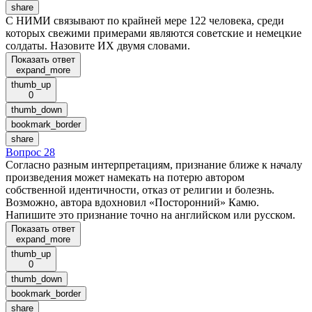
share
С НИМИ связывают по крайней мере 122 человека, среди
которых свежими примерами являются советские и немецкие
солдаты. Назовите ИХ двумя словами.
Показать ответ
expand_more
thumb_up
0
thumb_down
bookmark_border
share
Вопрос 28
Согласно разным интерпретациям, признание ближе к началу
произведения может намекать на потерю автором
собственной идентичности, отказ от религии и болезнь.
Возможно, автора вдохновил «Посторонний» Камю.
Напишите это признание точно на английском или русском.
Показать ответ
expand_more
thumb_up
0
thumb_down
bookmark_border
share