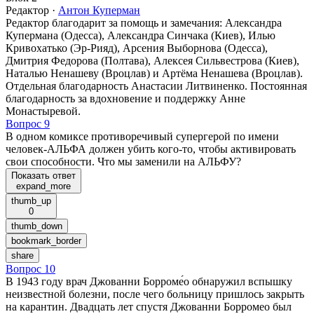
Редактор
·
Антон Куперман
Редактор благодарит за помощь и замечания: Александра
Купермана (Одесса), Александра Синчака (Киев), Илью
Кривохатько (Эр-Рияд), Арсения Выборнова (Одесса),
Дмитрия Федорова (Полтава), Алексея Сильвестрова (Киев),
Наталью Ненашеву (Вроцлав) и Артёма Ненашева (Вроцлав).
Отдельная благодарность Анастасии Литвиненко. Постоянная
благодарность за вдохновение и поддержку Анне
Монастыревой.
Вопрос 9
В одном комиксе противоречивый супергерой по имени
человек-АЛЬФА должен убить кого-то, чтобы активировать
свои способности. Что мы заменили на АЛЬФУ?
Показать ответ
expand_more
thumb_up
0
thumb_down
bookmark_border
share
Вопрос 10
В 1943 году врач Джованни Борроме́о обнаружил вспышку
неизвестной болезни, после чего больницу пришлось закрыть
на карантин. Двадцать лет спустя Джованни Борромео был